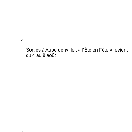
Sorties à Aubergenville : « l’Été en Fête » revient
du 4 au 9 août