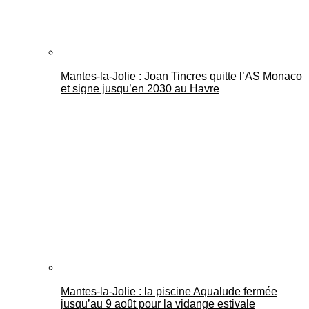
Mantes-la-Jolie : Joan Tincres quitte l’AS Monaco
et signe jusqu’en 2030 au Havre
Mantes-la-Jolie : la piscine Aqualude fermée
jusqu’au 9 août pour la vidange estivale