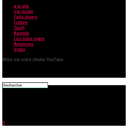
a la une
Vie locale
Faits divers
Culture
Sport
Agenda
Les bons plans
Annonces
Vidéo
Allez sur notre chaîne YouTube
0