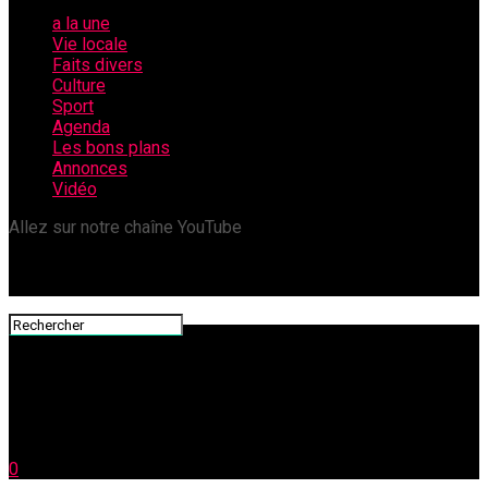
a la une
Vie locale
Faits divers
Culture
Sport
Agenda
Les bons plans
Annonces
Vidéo
Allez sur notre chaîne YouTube
0