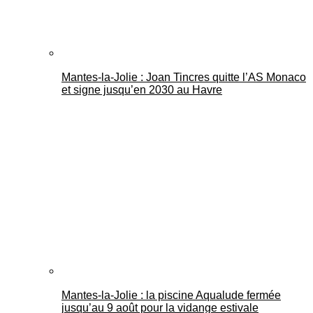
Mantes-la-Jolie : Joan Tincres quitte l’AS Monaco
et signe jusqu’en 2030 au Havre
Mantes-la-Jolie : la piscine Aqualude fermée
jusqu’au 9 août pour la vidange estivale