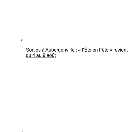
Sorties à Aubergenville : « l’Été en Fête » revient
du 4 au 9 août