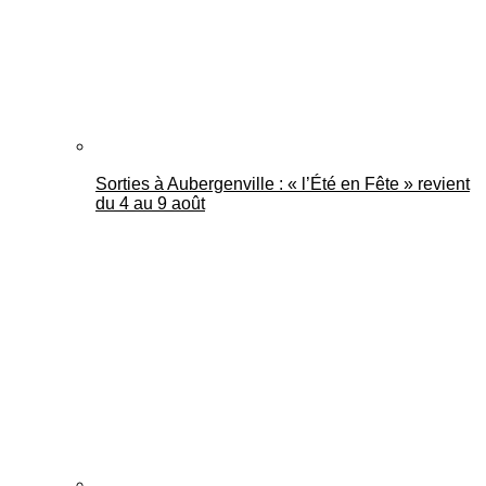
Sorties à Aubergenville : « l’Été en Fête » revient
du 4 au 9 août