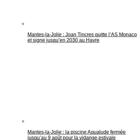
Mantes-la-Jolie : Joan Tincres quitte l’AS Monaco
et signe jusqu’en 2030 au Havre
Mantes-la-Jolie : la piscine Aqualude fermée
jusqu’au 9 août pour la vidange estivale