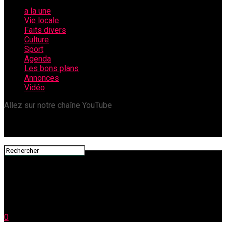
a la une
Vie locale
Faits divers
Culture
Sport
Agenda
Les bons plans
Annonces
Vidéo
Allez sur notre chaîne YouTube
0