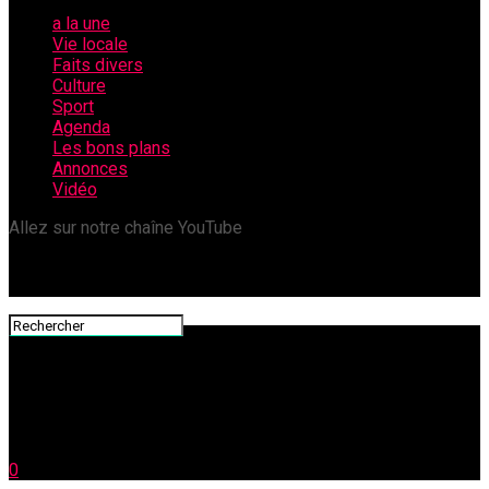
a la une
Vie locale
Faits divers
Culture
Sport
Agenda
Les bons plans
Annonces
Vidéo
Allez sur notre chaîne YouTube
0