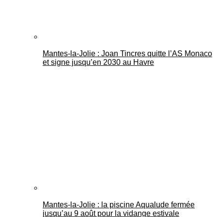
Mantes-la-Jolie : Joan Tincres quitte l’AS Monaco
et signe jusqu’en 2030 au Havre
Mantes-la-Jolie : la piscine Aqualude fermée
jusqu’au 9 août pour la vidange estivale