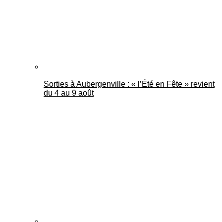
Sorties à Aubergenville : « l’Été en Fête » revient
du 4 au 9 août