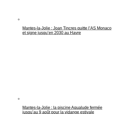
Mantes-la-Jolie : Joan Tincres quitte l’AS Monaco
et signe jusqu’en 2030 au Havre
Mantes-la-Jolie : la piscine Aqualude fermée
jusqu’au 9 août pour la vidange estivale