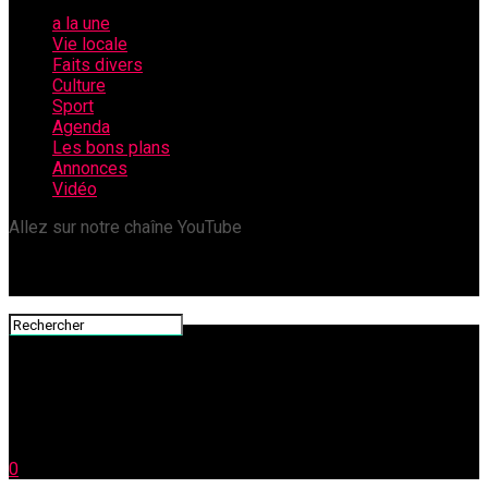
a la une
Vie locale
Faits divers
Culture
Sport
Agenda
Les bons plans
Annonces
Vidéo
Allez sur notre chaîne YouTube
0