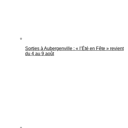
Sorties à Aubergenville : « l’Été en Fête » revient
du 4 au 9 août