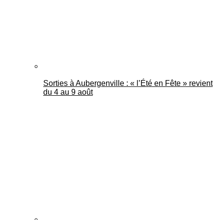
Sorties à Aubergenville : « l’Été en Fête » revient
du 4 au 9 août