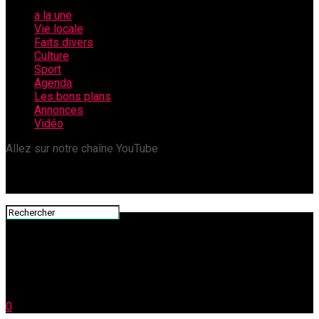
a la une
Vie locale
Faits divers
Culture
Sport
Agenda
Les bons plans
Annonces
Vidéo
Allez sur notre chaîne YouTube
0