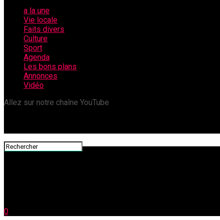
a la une
Vie locale
Faits divers
Culture
Sport
Agenda
Les bons plans
Annonces
Vidéo
Allez sur notre chaîne YouTube
0