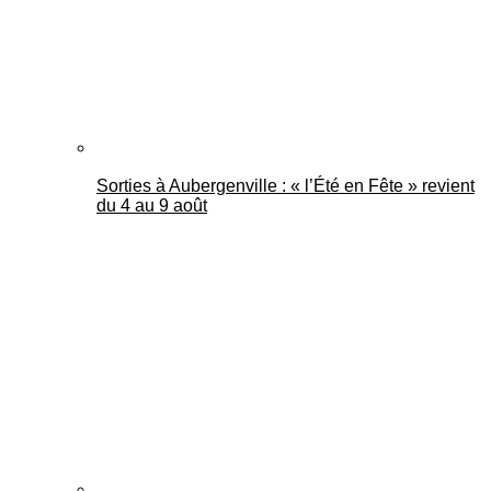
Sorties à Aubergenville : « l’Été en Fête » revient
du 4 au 9 août