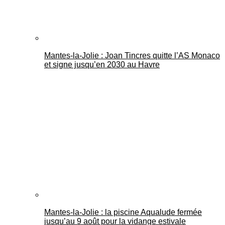
Mantes-la-Jolie : Joan Tincres quitte l’AS Monaco
et signe jusqu’en 2030 au Havre
Mantes-la-Jolie : la piscine Aqualude fermée
jusqu’au 9 août pour la vidange estivale