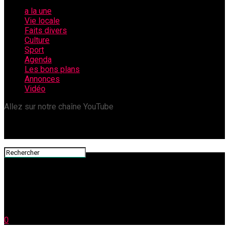
a la une
Vie locale
Faits divers
Culture
Sport
Agenda
Les bons plans
Annonces
Vidéo
Allez sur notre chaîne YouTube
0