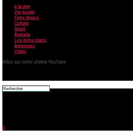
a la une
Vie locale
Faits divers
Culture
Sport
Agenda
Les bons plans
Annonces
Vidéo
Allez sur notre chaîne YouTube
0