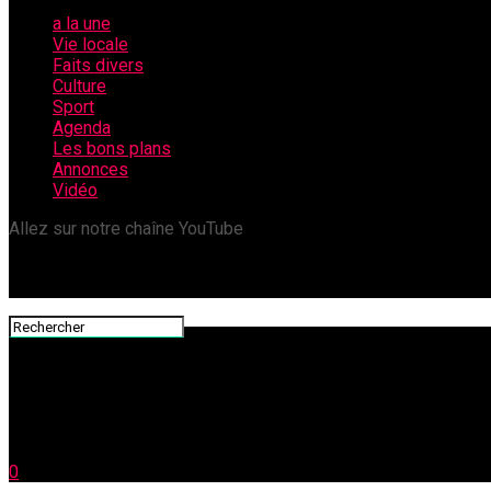
a la une
Vie locale
Faits divers
Culture
Sport
Agenda
Les bons plans
Annonces
Vidéo
Allez sur notre chaîne YouTube
0