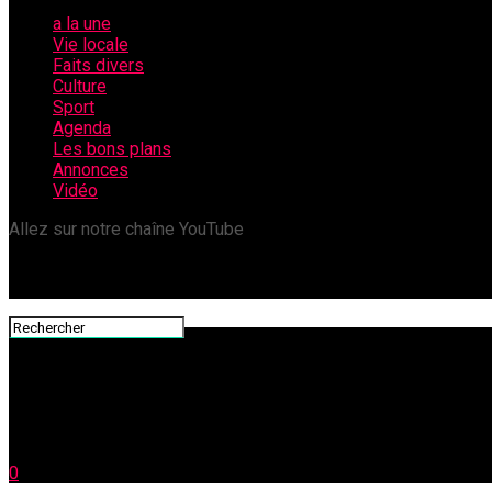
a la une
Vie locale
Faits divers
Culture
Sport
Agenda
Les bons plans
Annonces
Vidéo
Allez sur notre chaîne YouTube
0