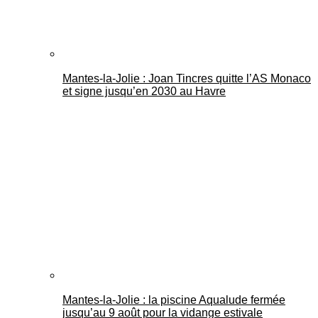
Mantes-la-Jolie : Joan Tincres quitte l’AS Monaco
et signe jusqu’en 2030 au Havre
Mantes-la-Jolie : la piscine Aqualude fermée
jusqu’au 9 août pour la vidange estivale