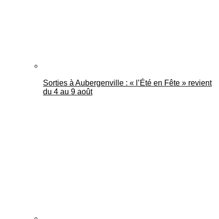
Sorties à Aubergenville : « l’Été en Fête » revient
du 4 au 9 août