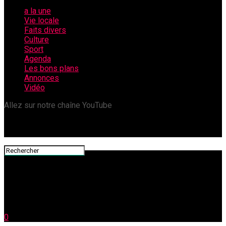
a la une
Vie locale
Faits divers
Culture
Sport
Agenda
Les bons plans
Annonces
Vidéo
Allez sur notre chaîne YouTube
0