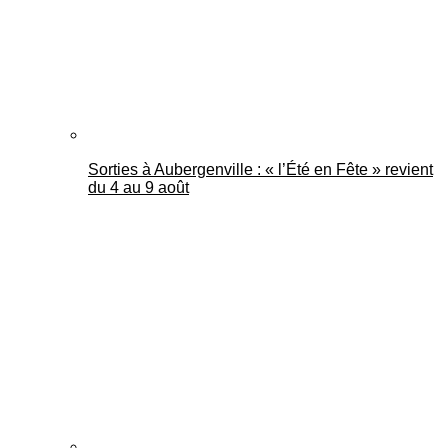
Sorties à Aubergenville : « l’Été en Fête » revient
du 4 au 9 août