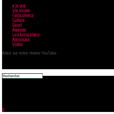
a la une
Vie locale
Faits divers
Culture
Sport
Agenda
Les bons plans
Annonces
Vidéo
Allez sur notre chaîne YouTube
0