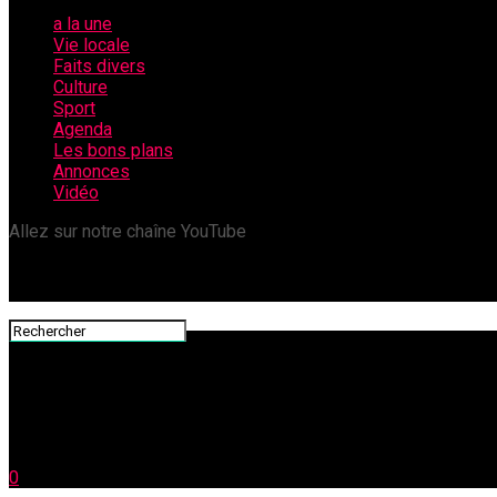
a la une
Vie locale
Faits divers
Culture
Sport
Agenda
Les bons plans
Annonces
Vidéo
Allez sur notre chaîne YouTube
0