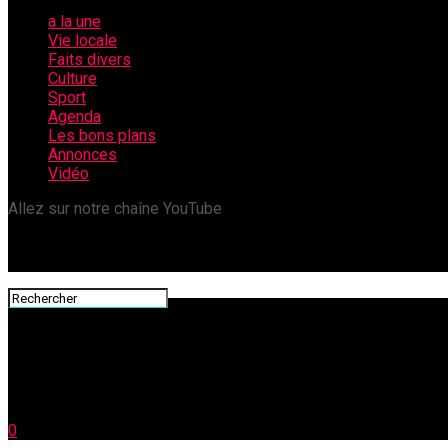
a la une
Vie locale
Faits divers
Culture
Sport
Agenda
Les bons plans
Annonces
Vidéo
Allez sur notre chaîne YouTube
0