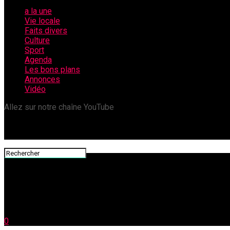
a la une
Vie locale
Faits divers
Culture
Sport
Agenda
Les bons plans
Annonces
Vidéo
Allez sur notre chaîne YouTube
0