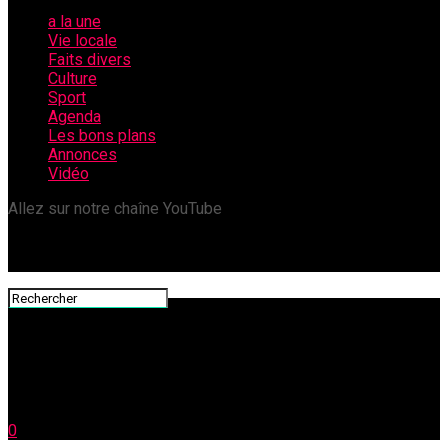
a la une
Vie locale
Faits divers
Culture
Sport
Agenda
Les bons plans
Annonces
Vidéo
Allez sur notre chaîne YouTube
0