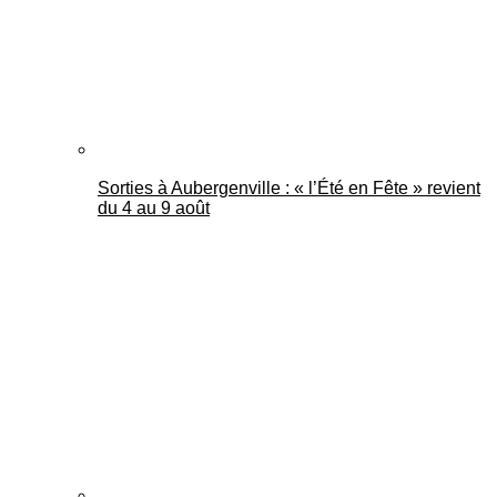
Sorties à Aubergenville : « l’Été en Fête » revient
du 4 au 9 août