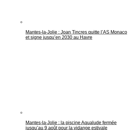
Mantes-la-Jolie : Joan Tincres quitte l’AS Monaco
et signe jusqu’en 2030 au Havre
Mantes-la-Jolie : la piscine Aqualude fermée
jusqu’au 9 août pour la vidange estivale