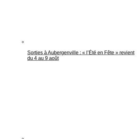
Sorties à Aubergenville : « l’Été en Fête » revient
du 4 au 9 août