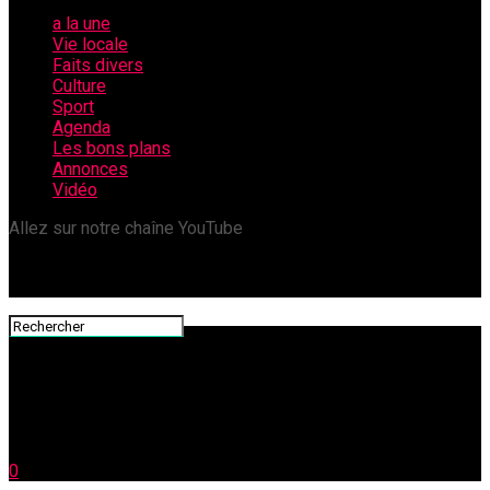
a la une
Vie locale
Faits divers
Culture
Sport
Agenda
Les bons plans
Annonces
Vidéo
Allez sur notre chaîne YouTube
0