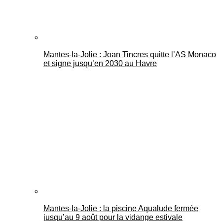
Mantes-la-Jolie : Joan Tincres quitte l’AS Monaco
et signe jusqu’en 2030 au Havre
Mantes-la-Jolie : la piscine Aqualude fermée
jusqu’au 9 août pour la vidange estivale