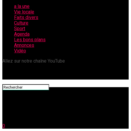
a la une
Vie locale
Faits divers
Culture
Sport
Agenda
Les bons plans
Annonces
Vidéo
Allez sur notre chaîne YouTube
0