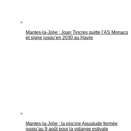
Mantes-la-Jolie : Joan Tincres quitte l’AS Monaco
et signe jusqu’en 2030 au Havre
Mantes-la-Jolie : la piscine Aqualude fermée
jusqu’au 9 août pour la vidange estivale