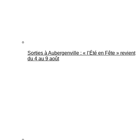
Sorties à Aubergenville : « l’Été en Fête » revient
du 4 au 9 août