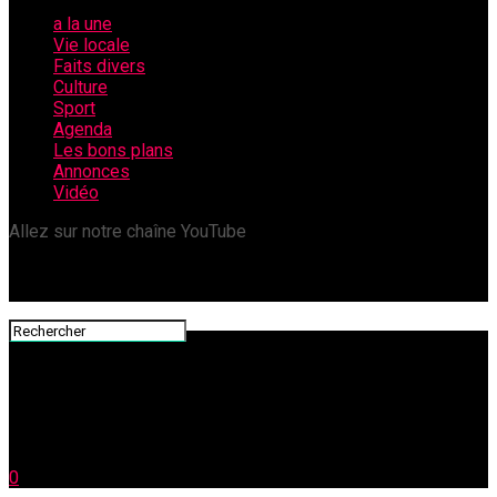
a la une
Vie locale
Faits divers
Culture
Sport
Agenda
Les bons plans
Annonces
Vidéo
Allez sur notre chaîne YouTube
0