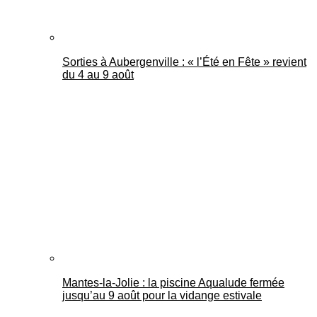
Sorties à Aubergenville : « l’Été en Fête » revient
du 4 au 9 août
Mantes-la-Jolie : la piscine Aqualude fermée
jusqu’au 9 août pour la vidange estivale