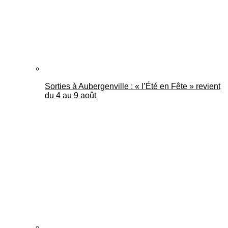
Sorties à Aubergenville : « l’Été en Fête » revient
du 4 au 9 août