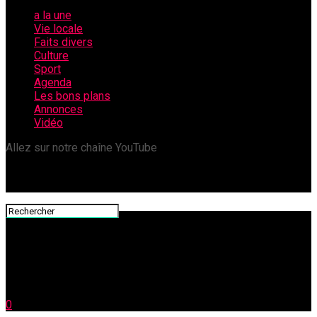
a la une
Vie locale
Faits divers
Culture
Sport
Agenda
Les bons plans
Annonces
Vidéo
Allez sur notre chaîne YouTube
0