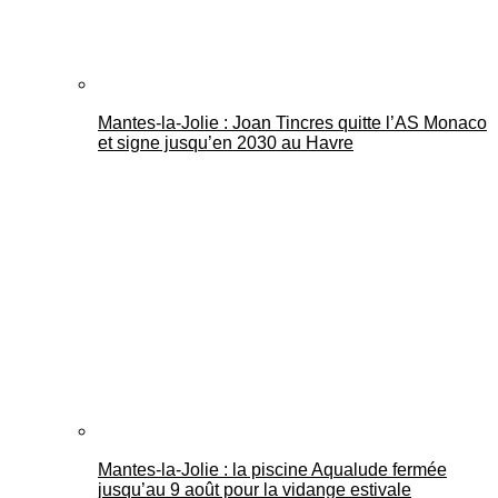
Mantes-la-Jolie : Joan Tincres quitte l’AS Monaco
et signe jusqu’en 2030 au Havre
Mantes-la-Jolie : la piscine Aqualude fermée
jusqu’au 9 août pour la vidange estivale