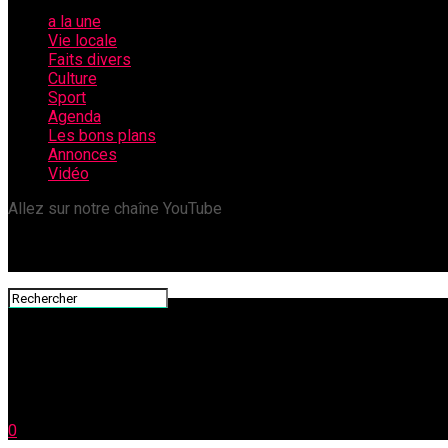
a la une
Vie locale
Faits divers
Culture
Sport
Agenda
Les bons plans
Annonces
Vidéo
Allez sur notre chaîne YouTube
0