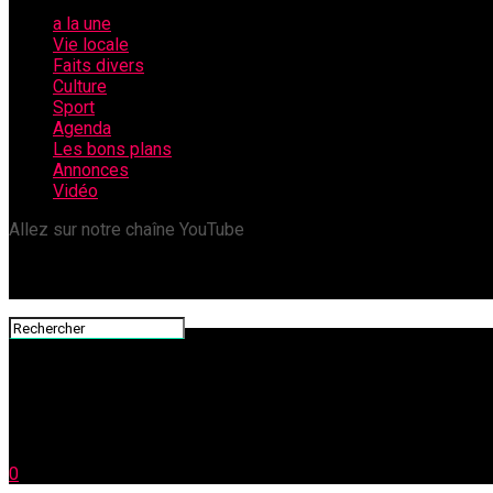
a la une
Vie locale
Faits divers
Culture
Sport
Agenda
Les bons plans
Annonces
Vidéo
Allez sur notre chaîne YouTube
0