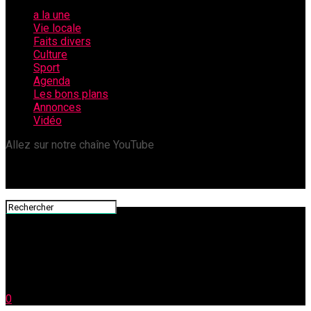
a la une
Vie locale
Faits divers
Culture
Sport
Agenda
Les bons plans
Annonces
Vidéo
Allez sur notre chaîne YouTube
0