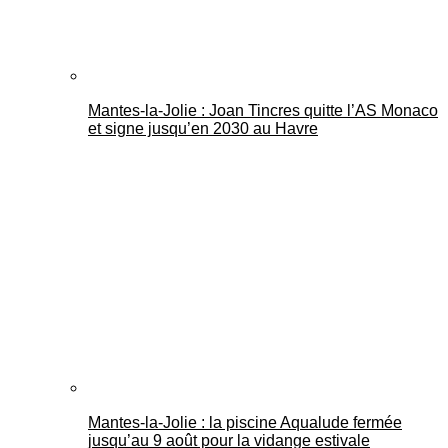
Mantes-la-Jolie : Joan Tincres quitte l’AS Monaco
et signe jusqu’en 2030 au Havre
Mantes-la-Jolie : la piscine Aqualude fermée
jusqu’au 9 août pour la vidange estivale