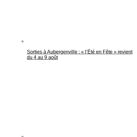
Sorties à Aubergenville : « l’Été en Fête » revient
du 4 au 9 août