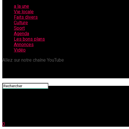
a la une
Vie locale
Faits divers
Culture
Sport
Agenda
Les bons plans
Annonces
Vidéo
Allez sur notre chaîne YouTube
0