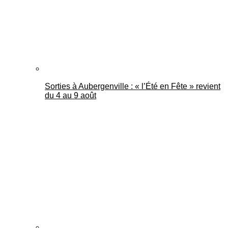
Sorties à Aubergenville : « l’Été en Fête » revient
du 4 au 9 août