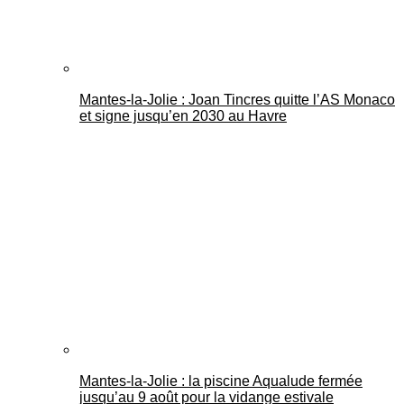
Mantes-la-Jolie : Joan Tincres quitte l’AS Monaco
et signe jusqu’en 2030 au Havre
Mantes-la-Jolie : la piscine Aqualude fermée
jusqu’au 9 août pour la vidange estivale