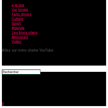
a la une
Vie locale
Faits divers
Culture
Sport
Agenda
Les bons plans
Annonces
Vidéo
Allez sur notre chaîne YouTube
0