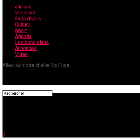
a la une
Vie locale
Faits divers
Culture
Sport
Agenda
Les bons plans
Annonces
Vidéo
Allez sur notre chaîne YouTube
0