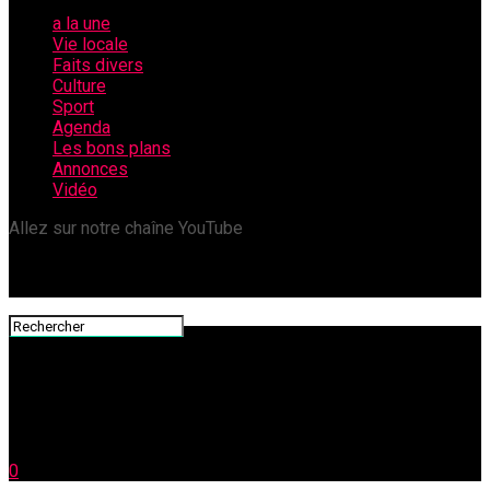
a la une
Vie locale
Faits divers
Culture
Sport
Agenda
Les bons plans
Annonces
Vidéo
Allez sur notre chaîne YouTube
0