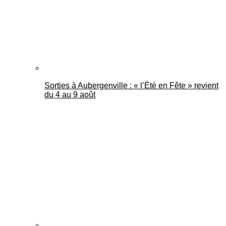
Sorties à Aubergenville : « l’Été en Fête » revient
du 4 au 9 août