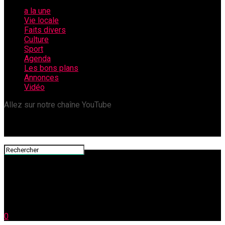
a la une
Vie locale
Faits divers
Culture
Sport
Agenda
Les bons plans
Annonces
Vidéo
Allez sur notre chaîne YouTube
0