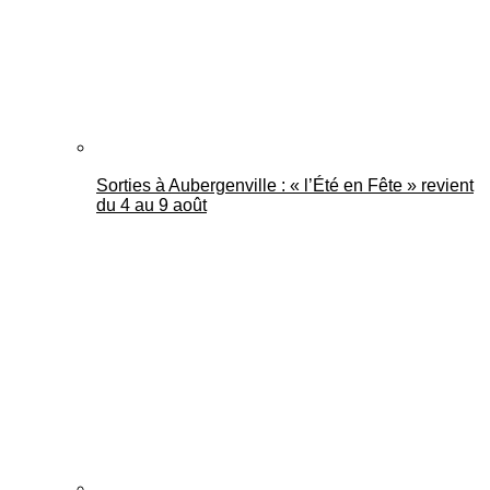
Sorties à Aubergenville : « l’Été en Fête » revient
du 4 au 9 août