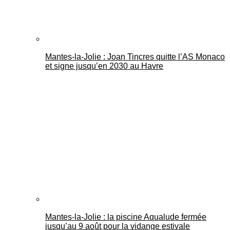
Mantes-la-Jolie : Joan Tincres quitte l’AS Monaco
et signe jusqu’en 2030 au Havre
Mantes-la-Jolie : la piscine Aqualude fermée
jusqu’au 9 août pour la vidange estivale