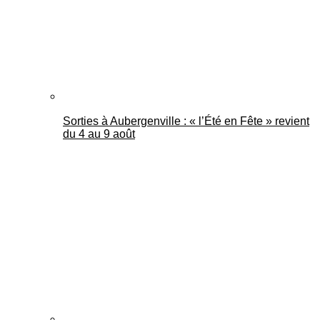
Sorties à Aubergenville : « l’Été en Fête » revient
du 4 au 9 août