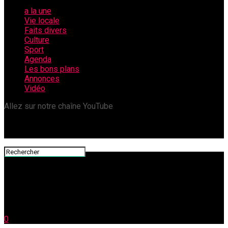
a la une
Vie locale
Faits divers
Culture
Sport
Agenda
Les bons plans
Annonces
Vidéo
Allez sur notre chaîne YouTube
0