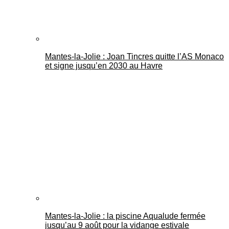
Mantes-la-Jolie : Joan Tincres quitte l’AS Monaco
et signe jusqu’en 2030 au Havre
Mantes-la-Jolie : la piscine Aqualude fermée
jusqu’au 9 août pour la vidange estivale