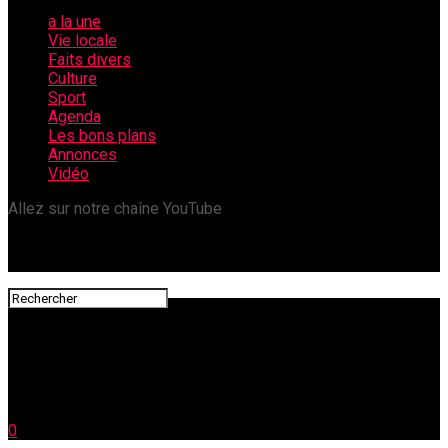
a la une
Vie locale
Faits divers
Culture
Sport
Agenda
Les bons plans
Annonces
Vidéo
Allez sur notre chaîne YouTube
0