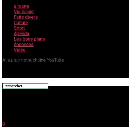
a la une
Vie locale
Faits divers
Culture
Sport
Agenda
Les bons plans
Annonces
Vidéo
Allez sur notre chaîne YouTube
0