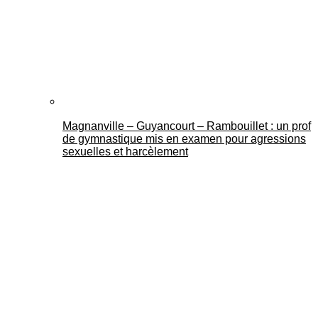
Mantes Actu
Magnanville – Guyancourt – Rambouillet : un prof
de gymnastique mis en examen pour agressions
sexuelles et harcèlement