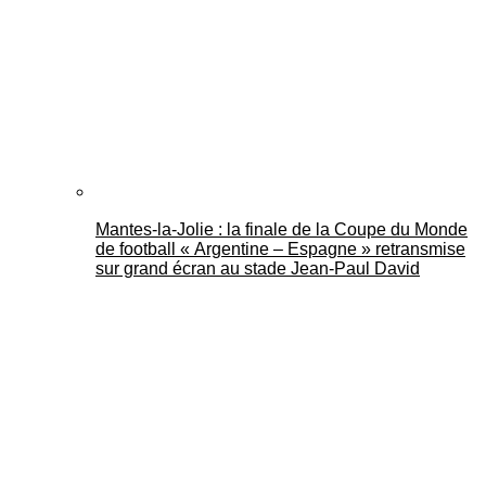
Mantes-la-Jolie : la finale de la Coupe du Monde
de football « Argentine – Espagne » retransmise
sur grand écran au stade Jean-Paul David