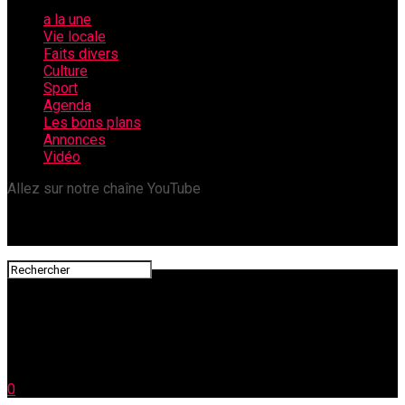
a la une
Vie locale
Faits divers
Culture
Sport
Agenda
Les bons plans
Annonces
Vidéo
Allez sur notre chaîne YouTube
0