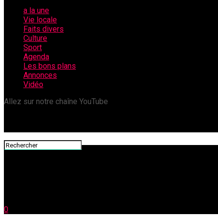
a la une
Vie locale
Faits divers
Culture
Sport
Agenda
Les bons plans
Annonces
Vidéo
Allez sur notre chaîne YouTube
0