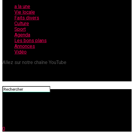
a la une
Vie locale
Faits divers
Culture
Sport
Agenda
Les bons plans
Annonces
Vidéo
Allez sur notre chaîne YouTube
0