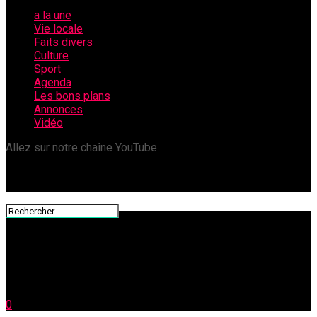
a la une
Vie locale
Faits divers
Culture
Sport
Agenda
Les bons plans
Annonces
Vidéo
Allez sur notre chaîne YouTube
0