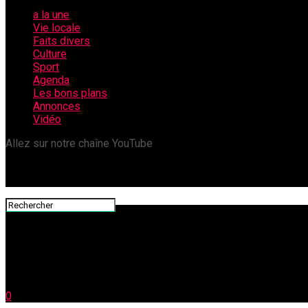
a la une
Vie locale
Faits divers
Culture
Sport
Agenda
Les bons plans
Annonces
Vidéo
Allez sur notre chaîne YouTube
0