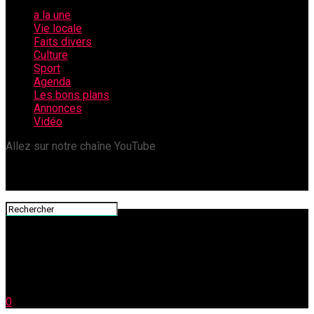
a la une
Vie locale
Faits divers
Culture
Sport
Agenda
Les bons plans
Annonces
Vidéo
Allez sur notre chaîne YouTube
0