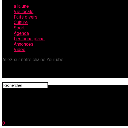
a la une
Vie locale
Faits divers
Culture
Sport
Agenda
Les bons plans
Annonces
Vidéo
Allez sur notre chaîne YouTube
0