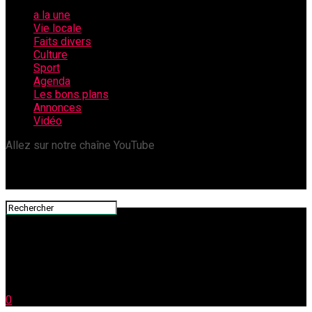
a la une
Vie locale
Faits divers
Culture
Sport
Agenda
Les bons plans
Annonces
Vidéo
Allez sur notre chaîne YouTube
0