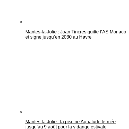
Mantes-la-Jolie : Joan Tincres quitte l’AS Monaco
et signe jusqu’en 2030 au Havre
Mantes-la-Jolie : la piscine Aqualude fermée
jusqu’au 9 août pour la vidange estivale