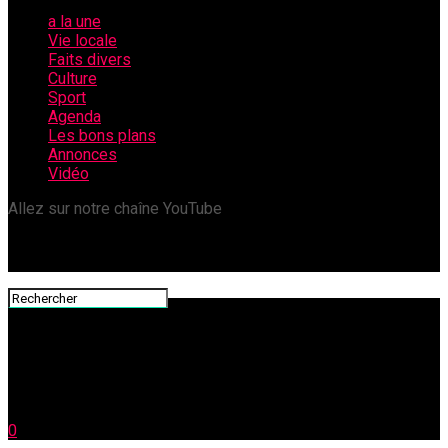
a la une
Vie locale
Faits divers
Culture
Sport
Agenda
Les bons plans
Annonces
Vidéo
Allez sur notre chaîne YouTube
0