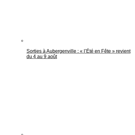
Sorties à Aubergenville : « l’Été en Fête » revient
du 4 au 9 août