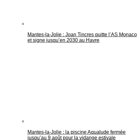
Mantes-la-Jolie : Joan Tincres quitte l’AS Monaco
et signe jusqu’en 2030 au Havre
Mantes-la-Jolie : la piscine Aqualude fermée
jusqu’au 9 août pour la vidange estivale