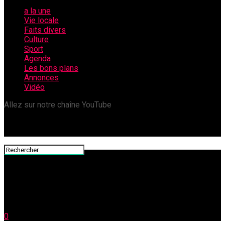
a la une
Vie locale
Faits divers
Culture
Sport
Agenda
Les bons plans
Annonces
Vidéo
Allez sur notre chaîne YouTube
0