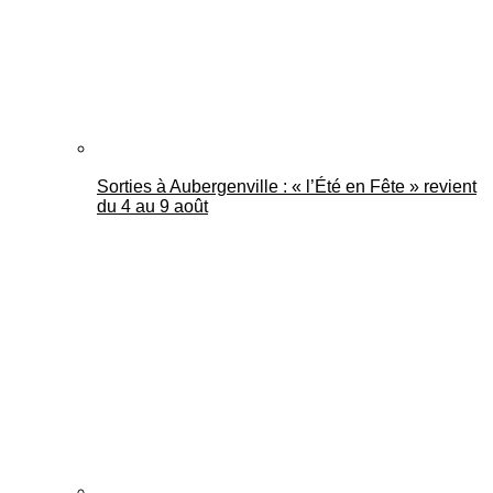
Sorties à Aubergenville : « l’Été en Fête » revient
du 4 au 9 août