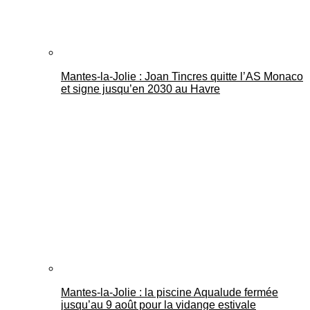
Mantes-la-Jolie : Joan Tincres quitte l’AS Monaco
et signe jusqu’en 2030 au Havre
Mantes-la-Jolie : la piscine Aqualude fermée
jusqu’au 9 août pour la vidange estivale