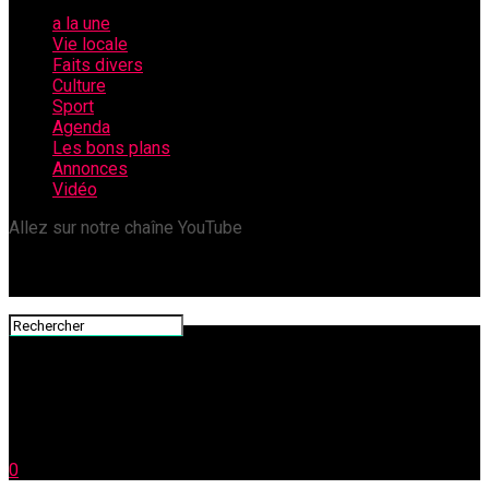
a la une
Vie locale
Faits divers
Culture
Sport
Agenda
Les bons plans
Annonces
Vidéo
Allez sur notre chaîne YouTube
0