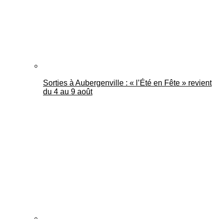
Sorties à Aubergenville : « l’Été en Fête » revient
du 4 au 9 août