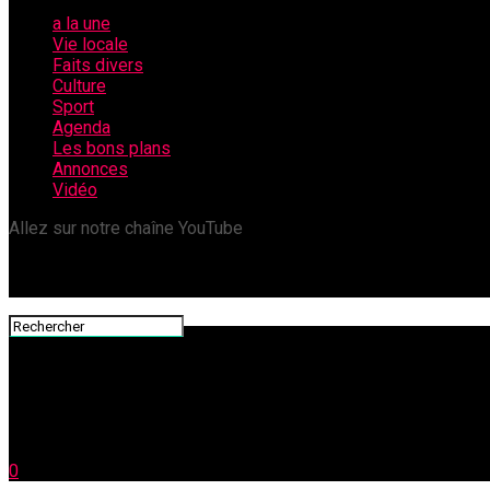
a la une
Vie locale
Faits divers
Culture
Sport
Agenda
Les bons plans
Annonces
Vidéo
Allez sur notre chaîne YouTube
0