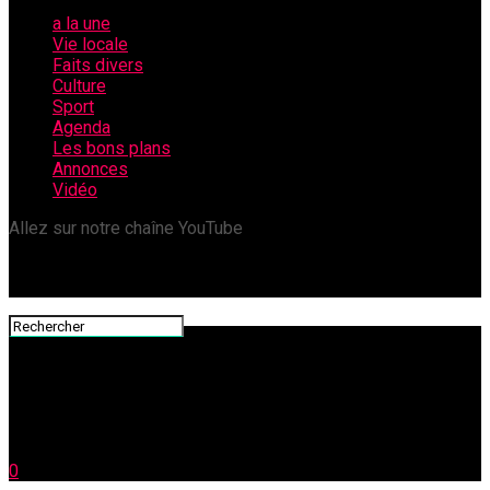
a la une
Vie locale
Faits divers
Culture
Sport
Agenda
Les bons plans
Annonces
Vidéo
Allez sur notre chaîne YouTube
0