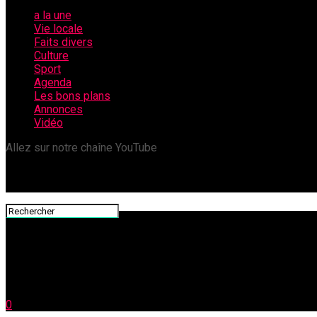
a la une
Vie locale
Faits divers
Culture
Sport
Agenda
Les bons plans
Annonces
Vidéo
Allez sur notre chaîne YouTube
0