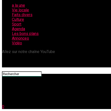
a la une
Vie locale
Faits divers
Culture
Sport
Agenda
Les bons plans
Annonces
Vidéo
Allez sur notre chaîne YouTube
0