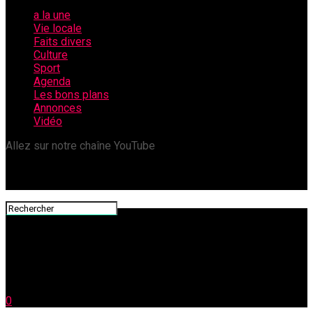
a la une
Vie locale
Faits divers
Culture
Sport
Agenda
Les bons plans
Annonces
Vidéo
Allez sur notre chaîne YouTube
0