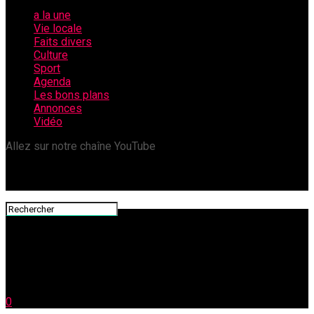
a la une
Vie locale
Faits divers
Culture
Sport
Agenda
Les bons plans
Annonces
Vidéo
Allez sur notre chaîne YouTube
0